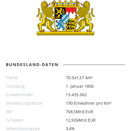
BUNDESLAND-DATEN
Fläche
70.541,57 km²
Gründung
1. Januar 1806
Einwohnerzahl
13.435.062
Bevölkerungsdichte
190 Einwohner pro km²
BIP
768,5Mrd.EUR
Schulden
12,926Mrd.EUR
Arbeitslosenquote
3,4%