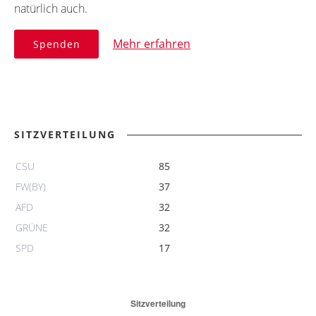
natürlich auch.
Mehr erfahren
Spenden
SITZVERTEILUNG
CSU
85
FW(BY)
37
AFD
32
GRÜNE
32
SPD
17