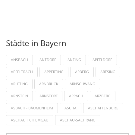
Städte in Bayern
ANSBACH
ANTDORF
ANZING
APFELDORF
APFELTRACH
APPERTING
ARBERG
ARESING
ARLETING
ARNBRUCK
ARNSCHWANG
ARNSTEIN
ARNSTORF
ARRACH
ARZBERG
ASBACH - BÄUMENHEIM
ASCHA
ASCHAFFENBURG
ASCHAU I. CHIEMGAU
ASCHAU-SACHRANG