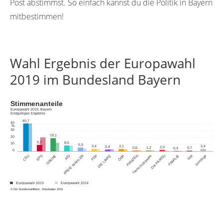
Post abstimmst. So einfach kannst du die Politik in Bayern
mitbestimmen!
Wahl Ergebnis der Europawahl
2019 im Bundesland Bayern
Stimmenanteile
Europawahl 2019, Bayern
Endgültiges Ergebnis
40,7
40
%
30
19,1
20
9,3
8,5
10
5,3
3,4
3,1
3,4
2,4
2,0
1,2
0,6
0,7
0,4
0
GRÜNE
FREIE WÄHLER
ÖDP
CSU
SPD
AfD
FDP
DIE LINKE
PIRATEN
Tierschutzpartei
Die PARTEI
FAMILIE
Volt
Sonstige
Europawahl 2019
Europawahl 2014
© Der Bundeswahlleiter, Wiesbaden 2019