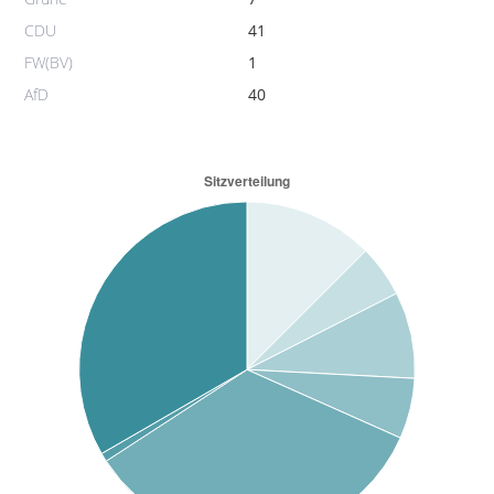
CDU
41
FW(BV)
1
AfD
40