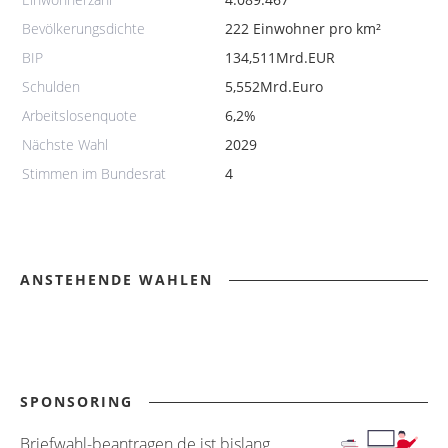
Bevölkerungsdichte
222 Einwohner pro km²
BIP
134,511Mrd.EUR
Schulden
5,552Mrd.Euro
Arbeitslosenquote
6,2%
Nächste Wahl
2029
Stimmen im Bundesrat
4
ANSTEHENDE WAHLEN
SPONSORING
Briefwahl-beantragen.de ist bislang