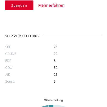
Mehr erfahren
Spenden
SITZVERTEILUNG
SPD
23
GRÜNE
22
FDP
8
CDU
52
AfD
25
Sonst.
3