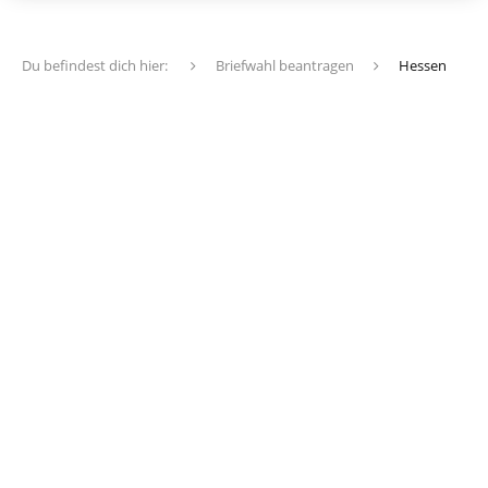
Du befindest dich hier:
Briefwahl beantragen
Hessen