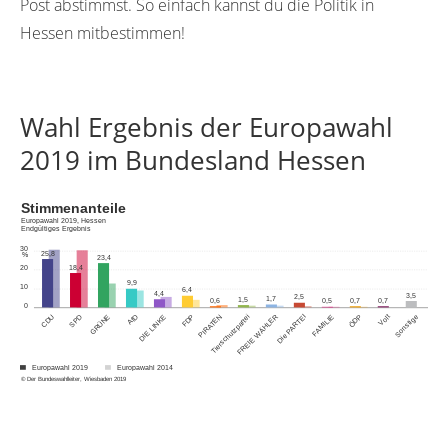
Post abstimmst. So einfach kannst du die Politik in
Hessen mitbestimmen!
Wahl Ergebnis der Europawahl
2019 im Bundesland Hessen
Stimmenanteile
Europawahl 2019, Hessen
Endgültiges Ergebnis
30
25,8
%
23,4
18,4
20
9,9
10
6,4
4,4
3,5
2,5
1,7
1,5
0,6
0,7
0,7
0,5
0
GRÜNE
FREIE WÄHLER
ÖDP
CDU
SPD
AfD
DIE LINKE
FDP
PIRATEN
Tierschutzpartei
Die PARTEI
FAMILIE
Volt
Sonstige
Europawahl 2019
Europawahl 2014
© Der Bundeswahlleiter, Wiesbaden 2019