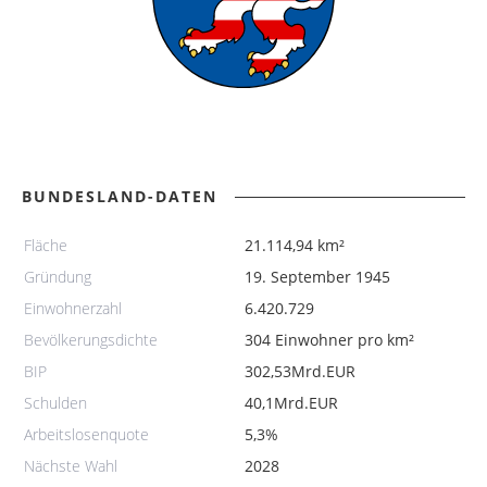
BUNDESLAND-DATEN
Fläche
21.114,94 km²
Gründung
19. September 1945
Einwohnerzahl
6.420.729
Bevölkerungsdichte
304 Einwohner pro km²
BIP
302,53Mrd.EUR
Schulden
40,1Mrd.EUR
Arbeitslosenquote
5,3%
Nächste Wahl
2028