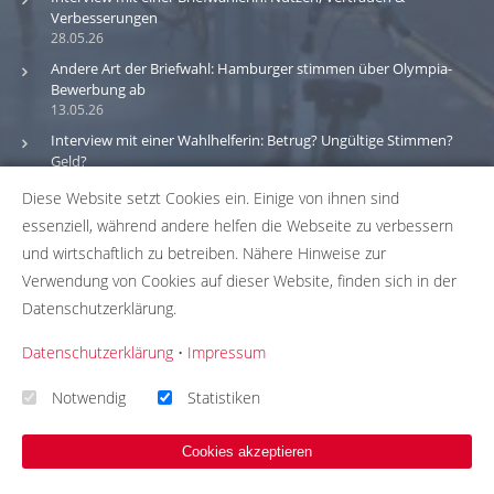
Verbesserungen
28.05.26
Andere Art der Briefwahl: Hamburger stimmen über Olympia-
Bewerbung ab
13.05.26
Interview mit einer Wahlhelferin: Betrug? Ungültige Stimmen?
Geld?
30.03.26
Diese Website setzt Cookies ein. Einige von ihnen sind
essenziell, während andere helfen die Webseite zu verbessern
Bitte beachte: Wir versuchen alle Daten und Informationen
und wirtschaftlich zu betreiben. Nähere Hinweise zur
zu den Wahlbüros in unserer Datenbank so aktuell wie
Verwendung von Cookies auf dieser Website, finden sich in der
möglich zu halten. Solltest du einen Fehler in unserer
Datenschutzerklärung.
Datenbank gefunden haben, hilf uns bei der
Fehlerbehebung indem du uns die passenden Daten über
Datenschutzerklärung
•
Impressum
unser
Korrekturformular
zusendest. Wir übernehmen
keinerlei Gewähr für die Aktualität, Korrektheit und
Notwendig
Statistiken
Vollständigkeit unserer Datenbankeinträge.
Cookies akzeptieren