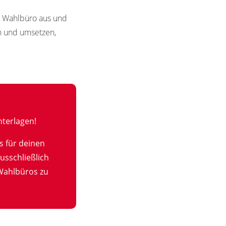
in Wahlbüro aus und
en und umsetzen,
terlagen!
s für deinen
usschließlich
Wahlbüros zu