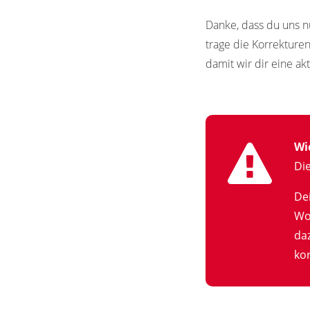
Danke, dass du uns n
trage die Korrekture
damit wir dir eine ak
Wi
Di
De
Wo
da
kor