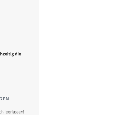
hzeitig die
AGEN
ch leerlassen!