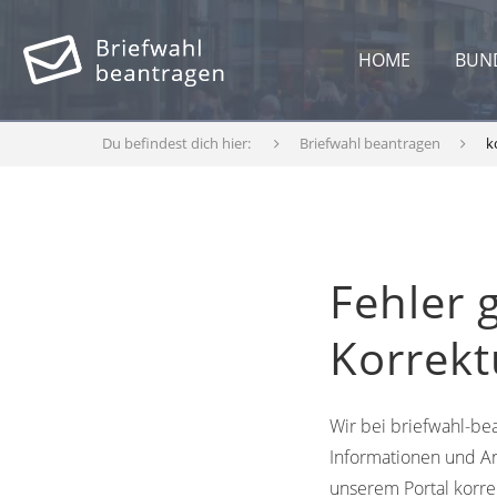
HOME
BUN
Du befindest dich hier:
Briefwahl beantragen
k
Fehler 
Korrek
Wir bei briefwahl-bea
Informationen und An
unserem Portal korre