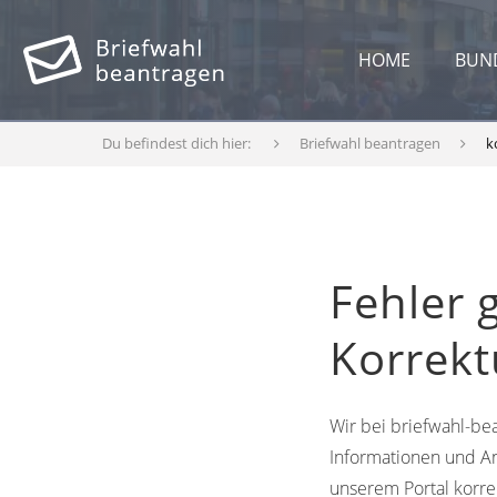
HOME
BUN
Du befindest dich hier:
Briefwahl beantragen
k
Fehler 
Korrek
Wir bei briefwahl-bea
Informationen und An
unserem Portal korre