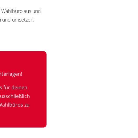
in Wahlbüro aus und
en und umsetzen,
terlagen!
s für deinen
usschließlich
Wahlbüros zu