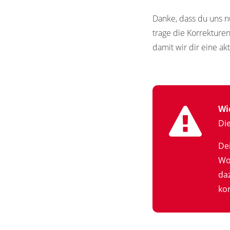
Danke, dass du uns n
trage die Korrekture
damit wir dir eine ak
Wi
Di
De
Wo
da
kor