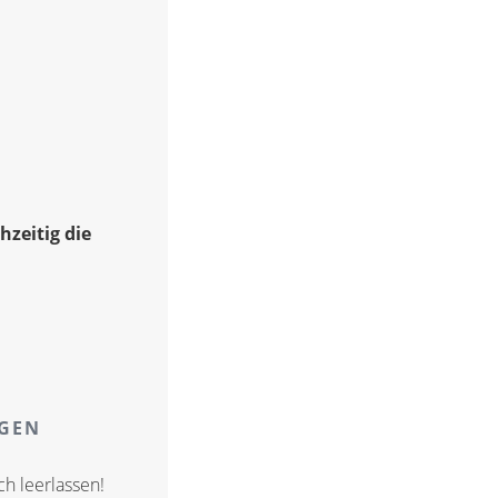
hzeitig die
AGEN
ch leerlassen!