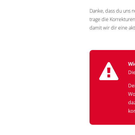
Danke, dass du uns n
trage die Korrekture
damit wir dir eine ak
Wi
Di
De
Wo
da
kor