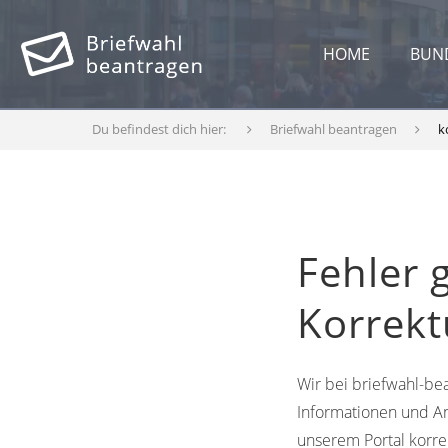
HOME
BUN
Du befindest dich hier:
Briefwahl beantragen
k
Fehler 
Korrek
Wir bei briefwahl-bea
Informationen und An
unserem Portal korre