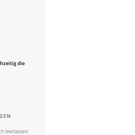
hzeitig die
AGEN
ch leerlassen!