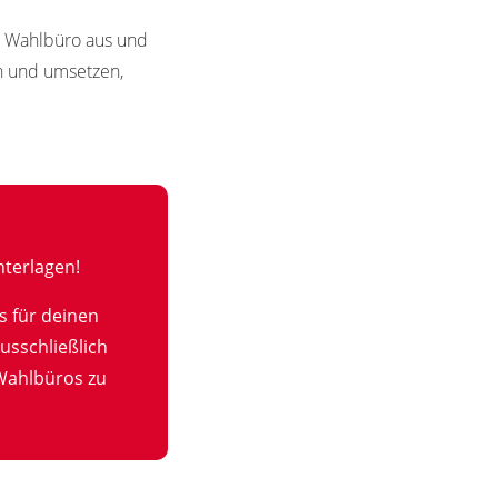
in Wahlbüro aus und
en und umsetzen,
terlagen!
s für deinen
usschließlich
Wahlbüros zu