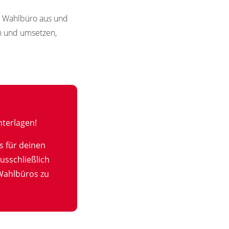
in Wahlbüro aus und
en und umsetzen,
terlagen!
s für deinen
usschließlich
Wahlbüros zu