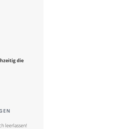
hzeitig die
AGEN
ch leerlassen!