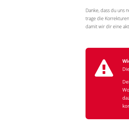
Danke, dass du uns n
trage die Korrekture
damit wir dir eine ak
Wi
Di
De
Wo
da
kor