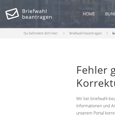
HOME
BUN
Du befindest dich hier:
Briefwahl beantragen
k
Fehler 
Korrek
Wir bei briefwahl-bea
Informationen und An
unserem Portal korre