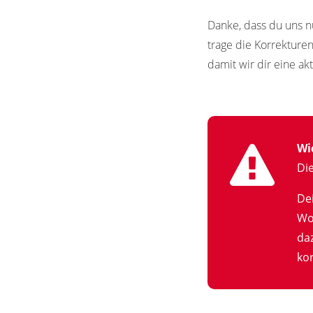
Danke, dass du uns n
trage die Korrekture
damit wir dir eine ak
Wi
Di
De
Wo
da
kor