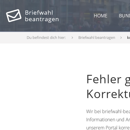
HOME
BUN
Du befindest dich hier:
Briefwahl beantragen
k
Fehler 
Korrek
Wir bei briefwahl-bea
Informationen und An
unserem Portal korre