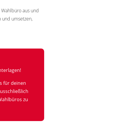
in Wahlbüro aus und
en und umsetzen,
terlagen!
s für deinen
usschließlich
Wahlbüros zu