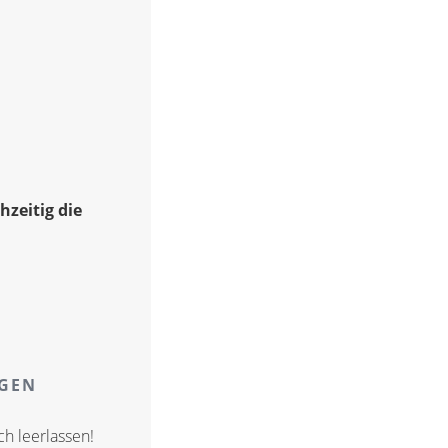
hzeitig die
AGEN
ch leerlassen!