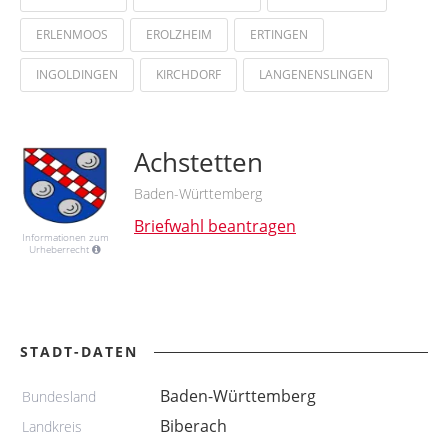
ERLENMOOS
EROLZHEIM
ERTINGEN
INGOLDINGEN
KIRCHDORF
LANGENENSLINGEN
Achstetten
Baden-Württemberg
Briefwahl beantragen
Informationen zum
Urheberrecht
STADT-DATEN
Baden-Württemberg
Bundesland
Biberach
Landkreis