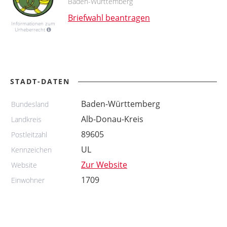
Baden-Württemberg
Briefwahl beantragen
Informationen zum
Urheberrecht
STADT-DATEN
Baden-Württemberg
Bundesland
Alb-Donau-Kreis
Landkreis
89605
Postleitzahl
UL
Kennzeichen
Zur Website
Website
1709
Einwohner