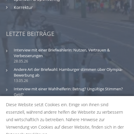
Korrektur
LETZTE BEITRÄGE
Interview mit einer Briefwählerin: Nutzen, Vertrauen &
Verbesserungen
28.05.26
Andere Art der Briefwahl: Hamburger stimmen über Olympia-
Bewerbung ab
13.05.26
Interview mit einer Wahlhelferin: Betrug? Ungültige Stimmen?
Geld?
30.03.26
Diese Website setzt Cookies ein. Einige von ihnen sind
essenziell, während andere helfen die Webseite zu verbessern
Bitte beachte: Wir versuchen alle Daten und Informationen
und wirtschaftlich zu betreiben. Nähere Hinweise zur
zu den Wahlbüros in unserer Datenbank so aktuell wie
Verwendung von Cookies auf dieser Website, finden sich in der
möglich zu halten. Solltest du einen Fehler in unserer