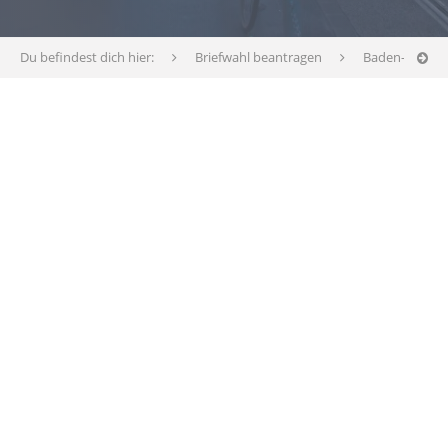
Du befindest dich hier:
Briefwahl beantragen
Baden-Württ