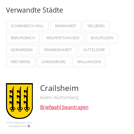
Verwandte Städte
SCHWÄBISCH HALL
MAINHARDT
VELLBERG
BRAUNSBACH
WOLPERTSHAUSEN
BLAUFELDEN
GERABRONN
FRANKENHARDT
SATTELDORF
KIRCHBERG
LANGENBURG
WALLHAUSEN
Crailsheim
Baden-Württemberg
Briefwahl beantragen
Informationen zum
Urheberrecht