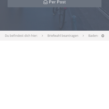
Per Post
Du befindest dich hier:
Briefwahl beantragen
Baden-Württ