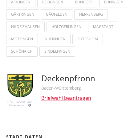
AIDLINGEN
BÖBLINGEN
BONDORF
EHNINGEN
GÄRTRINGEN
GÄUFELDEN
HERRENBERG
HILDRIZHAUSEN
HOLZGERLINGEN
MAGSTADT
MÖTZINGEN
NUFRINGEN
RUTESHEIM
SCHÖNAICH
SINDELFINGEN
Deckenpfronn
Baden-Württemberg
Briefwahl beantragen
Informationen zum
Urheberrecht
STADT-DATEN