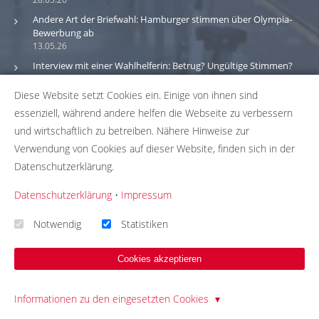
Andere Art der Briefwahl: Hamburger stimmen über Olympia-
Bewerbung ab
13.05.26
Interview mit einer Wahlhelferin: Betrug? Ungültige Stimmen?
Geld?
30.03.26
Diese Website setzt Cookies ein. Einige von ihnen sind
essenziell, während andere helfen die Webseite zu verbessern
und wirtschaftlich zu betreiben. Nähere Hinweise zur
Bitte beachte: Wir versuchen alle Daten und Informationen
Verwendung von Cookies auf dieser Website, finden sich in der
zu den Wahlbüros in unserer Datenbank so aktuell wie
möglich zu halten. Solltest du einen Fehler in unserer
Datenschutzerklärung.
Datenbank gefunden haben, hilf uns bei der
Datenschutzerklärung
•
Impressum
Fehlerbehebung indem du uns die passenden Daten über
unser
Korrekturformular
zusendest. Wir übernehmen
Notwendig
Statistiken
keinerlei Gewähr für die Aktualität, Korrektheit und
Vollständigkeit unserer Datenbankeinträge.
Cookies akzeptieren
Informationen zu den eingesetzten Cookies
© 2026 - Template Presentation umgesetzt mit
QUIQQER