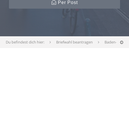
Per Post
Du befindest dich hier:
Briefwahl beantragen
Baden-Württ