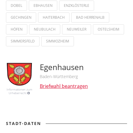
DOBEL
EBHAUSEN
ENZKLÖSTERLE
GECHINGEN
HAITERBACH
BAD HERRENALB
HÖFEN
NEUBULACH
NEUWEILER
OSTELSHEIM
SIMMERSFELD
SIMMOZHEIM
Egenhausen
Baden-Württemberg
Briefwahl beantragen
Informationen zum
Urheberrecht
STADT-DATEN