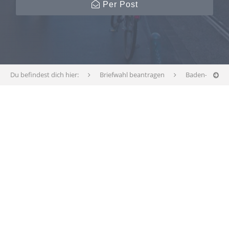
Per Post
Du befindest dich hier:
Briefwahl beantragen
Baden-Württ