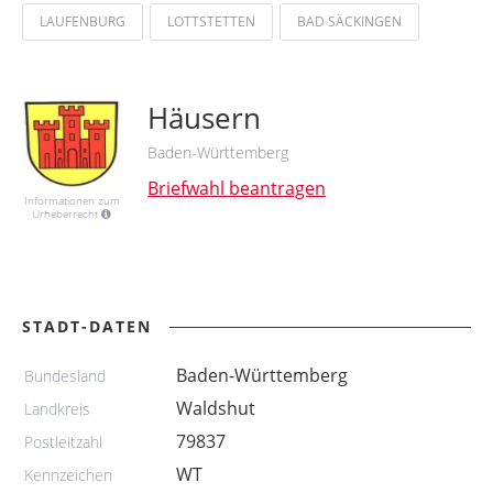
LAUFENBURG
LOTTSTETTEN
BAD SÄCKINGEN
Häusern
Baden-Württemberg
Briefwahl beantragen
Informationen zum
Urheberrecht
STADT-DATEN
Baden-Württemberg
Bundesland
Waldshut
Landkreis
79837
Postleitzahl
WT
Kennzeichen