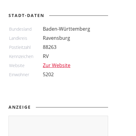
STADT-DATEN
Baden-Württemberg
Bundesland
Ravensburg
Landkreis
88263
Postleitzahl
RV
Kennzeichen
Zur Website
Website
5202
Einwohner
ANZEIGE