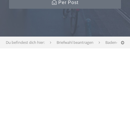
Per Post
Du befindest dich hier:
Briefwahl beantragen
Baden-Württ