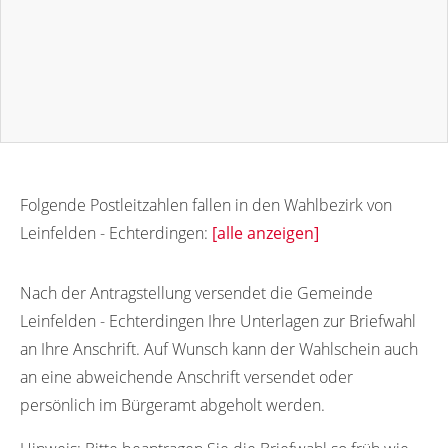
Folgende Postleitzahlen fallen in den Wahlbezirk von
Leinfelden - Echterdingen:
[alle anzeigen]
70771
70745
70746
70747
70750
Nach der Antragstellung versendet die Gemeinde
Leinfelden - Echterdingen Ihre Unterlagen zur Briefwahl
70751
70752
70753
70756
70761
an Ihre Anschrift. Auf Wunsch kann der Wahlschein auch
an eine abweichende Anschrift versendet oder
persönlich im Bürgeramt abgeholt werden.