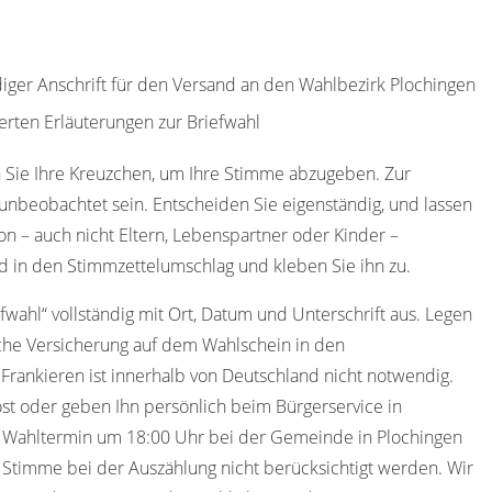
diger Anschrift für den Versand an den Wahlbezirk Plochingen
erten Erläuterungen zur Briefwahl
 Sie Ihre Kreuzchen, um Ihre Stimme abzugeben. Zur
nbeobachtet sein. Entscheiden Sie eigenständig, und lassen
on – auch nicht Eltern, Lebenspartner oder Kinder –
d in den Stimmzettelumschlag und kleben Sie ihn zu.
efwahl“ vollständig mit Ort, Datum und Unterschrift aus. Legen
iche Versicherung auf dem Wahlschein in den
 Frankieren ist innerhalb von Deutschland nicht notwendig.
st oder geben Ihn persönlich beim Bürgerservice in
m Wahltermin um 18:00 Uhr bei der Gemeinde in Plochingen
re Stimme bei der Auszählung nicht berücksichtigt werden. Wir