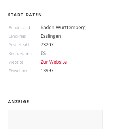
STADT-DATEN
Baden-Württemberg
Bundesland
Esslingen
Landkreis
73207
Postleitzahl
ES
Kennzeichen
Zur Website
Website
13997
Einwohner
ANZEIGE