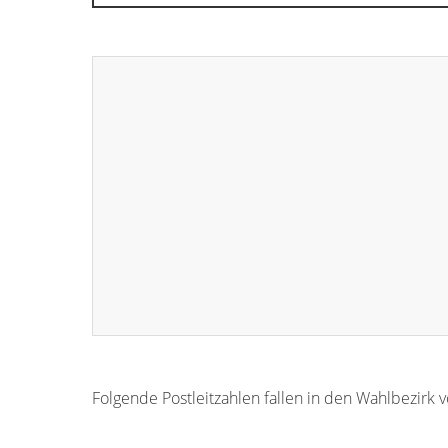
Folgende Postleitzahlen fallen in den Wahlbezirk 
73207
73201
73202
73203