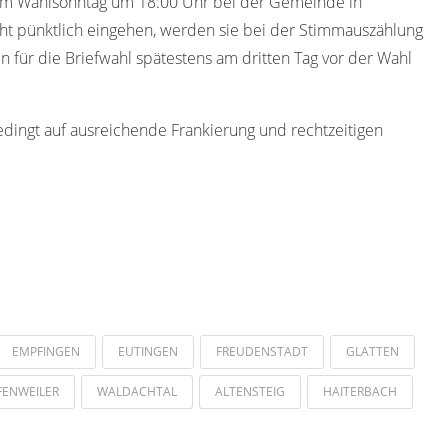
am Wahlsonntag um 18:00 Uhr bei der Gemeinde in
t pünktlich eingehen, werden sie bei der Stimmauszählung
n für die Briefwahl spätestens am dritten Tag vor der Wahl
edingt auf ausreichende Frankierung und rechtzeitigen
EMPFINGEN
EUTINGEN
FREUDENSTADT
GLATTEN
FENWEILER
WALDACHTAL
ALTENSTEIG
HAITERBACH