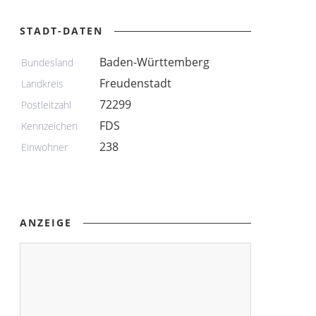
STADT-DATEN
Baden-Württemberg
Bundesland
Freudenstadt
Landkreis
72299
Postleitzahl
FDS
Kennzeichen
238
Einwohner
ANZEIGE