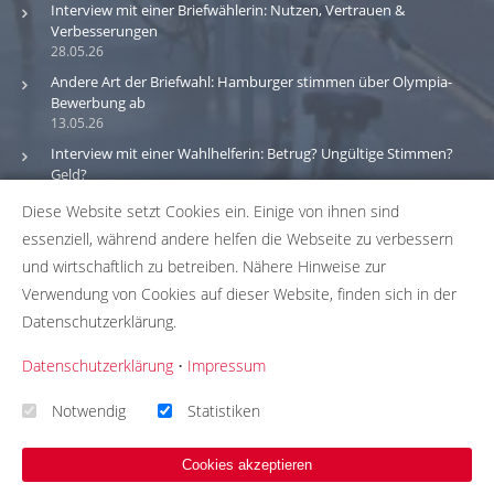
Interview mit einer Briefwählerin: Nutzen, Vertrauen &
Verbesserungen
28.05.26
Andere Art der Briefwahl: Hamburger stimmen über Olympia-
Bewerbung ab
13.05.26
Interview mit einer Wahlhelferin: Betrug? Ungültige Stimmen?
Geld?
30.03.26
Diese Website setzt Cookies ein. Einige von ihnen sind
essenziell, während andere helfen die Webseite zu verbessern
Bitte beachte: Wir versuchen alle Daten und Informationen
und wirtschaftlich zu betreiben. Nähere Hinweise zur
zu den Wahlbüros in unserer Datenbank so aktuell wie
Verwendung von Cookies auf dieser Website, finden sich in der
möglich zu halten. Solltest du einen Fehler in unserer
Datenschutzerklärung.
Datenbank gefunden haben, hilf uns bei der
Fehlerbehebung indem du uns die passenden Daten über
Datenschutzerklärung
•
Impressum
unser
Korrekturformular
zusendest. Wir übernehmen
keinerlei Gewähr für die Aktualität, Korrektheit und
Notwendig
Statistiken
Vollständigkeit unserer Datenbankeinträge.
Cookies akzeptieren