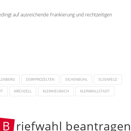
edingt auf ausreichende Frankierung und rechtzeitigen
LENBERG
DORFPROZELTEN
EICHENBÜHL
ELSENFELD
DT
KIRCHZELL
KLEINHEUBACH
KLEINWALLSTADT
B
riefwahl beantrage