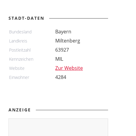
STADT-DATEN
Bayern
Bundesland
Miltenberg
Landkreis
63927
Postleitzahl
MIL
Kennzeichen
Zur Website
Website
4284
Einwohner
ANZEIGE