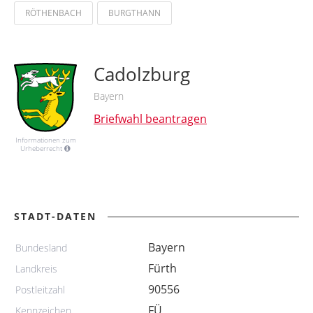
RÖTHENBACH
BURGTHANN
Cadolzburg
Bayern
Briefwahl beantragen
Informationen zum
Urheberrecht
STADT-DATEN
Bayern
Bundesland
Fürth
Landkreis
90556
Postleitzahl
FÜ
Kennzeichen