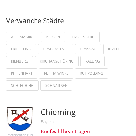
Verwandte Städte
ALTENMARKT
BERGEN
ENGELSBERG
FRIDOLFING
GRABENSTÄTT
GRASSAU
INZELL
KIENBERG
KIRCHANSCHÖRING
PALLING
PITTENHART
REIT IM WINKL
RUHPOLDING
SCHLECHING
SCHNAITSEE
Chieming
Bayern
Briefwahl beantragen
Informationen zum