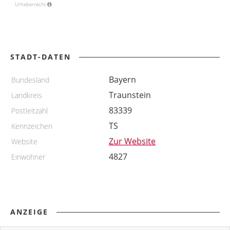
Urheberrecht
STADT-DATEN
Bayern
Bundesland
Traunstein
Landkreis
83339
Postleitzahl
TS
Kennzeichen
Zur Website
Website
4827
Einwohner
ANZEIGE