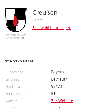
Creußen
Bayern
Briefwahl beantragen
Informationen zum
Urheberrecht
STADT-DATEN
Bayern
Bundesland
Bayreuth
Landkreis
95473
Postleitzahl
BT
Kennzeichen
Zur Website
Website
4883