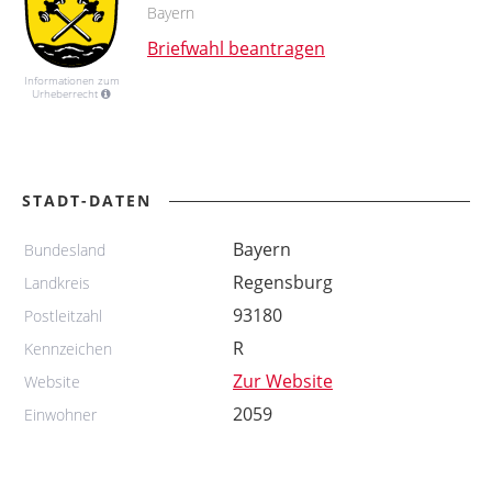
Bayern
Briefwahl beantragen
Informationen zum
Urheberrecht
STADT-DATEN
Bayern
Bundesland
Regensburg
Landkreis
93180
Postleitzahl
R
Kennzeichen
Zur Website
Website
2059
Einwohner