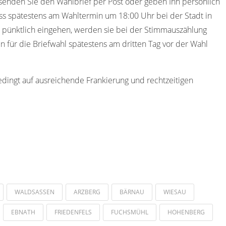
senden Sie den Wahlbrief per Post oder geben Ihn persönlich
ss spätestens am Wahltermin um 18:00 Uhr bei der Stadt in
t pünktlich eingehen, werden sie bei der Stimmauszählung
n für die Briefwahl spätestens am dritten Tag vor der Wahl
edingt auf ausreichende Frankierung und rechtzeitigen
WALDSASSEN
ARZBERG
BÄRNAU
WIESAU
EBNATH
FRIEDENFELS
FUCHSMÜHL
HOHENBERG