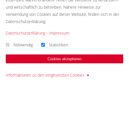
Fragen & Antworten
und wirtschaftlich zu betreiben. Nähere Hinweise zur
Was ist die Briefwahl?
Verwendung von Cookies auf dieser Website, finden sich in der
Spenden & Sponsoring
Datenschutzerklärung.
Korrektur
Datenschutzerklärung
•
Impressum
Notwendig
Statistiken
LETZTE BEITRÄGE
Cookies akzeptieren
Interview mit einer Briefwählerin: Nutzen, Vertrauen &
Verbesserungen
Informationen zu den eingesetzten Cookies
28.05.26
Andere Art der Briefwahl: Hamburger stimmen über Olympia-
Bewerbung ab
13.05.26
Interview mit einer Wahlhelferin: Betrug? Ungültige Stimmen?
Geld?
30.03.26