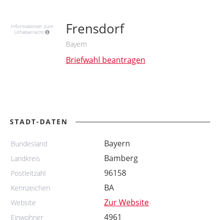
Frensdorf
Informationen zum
Urheberrecht
Bayern
Briefwahl beantragen
STADT-DATEN
Bayern
Bundesland
Bamberg
Landkreis
96158
Postleitzahl
BA
Kennzeichen
Zur Website
Website
4961
Einwohner