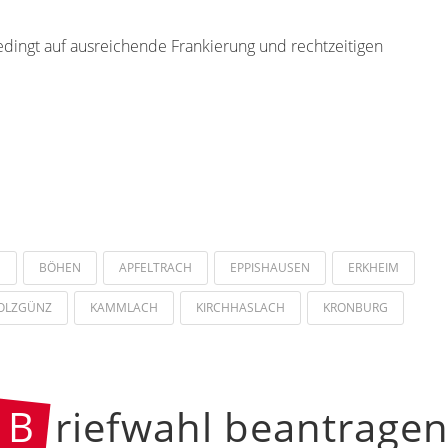
edingt auf ausreichende Frankierung und rechtzeitigen
N
BÖHEN
APFELTRACH
EPPISHAUSEN
ERKHEIM
OLZGÜNZ
KAMMLACH
KIRCHHASLACH
KRONBURG
B
riefwahl beantrage