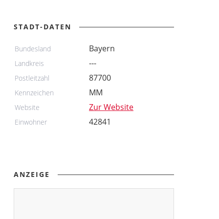
STADT-DATEN
Bayern
Bundesland
---
Landkreis
87700
Postleitzahl
MM
Kennzeichen
Zur Website
Website
42841
Einwohner
ANZEIGE