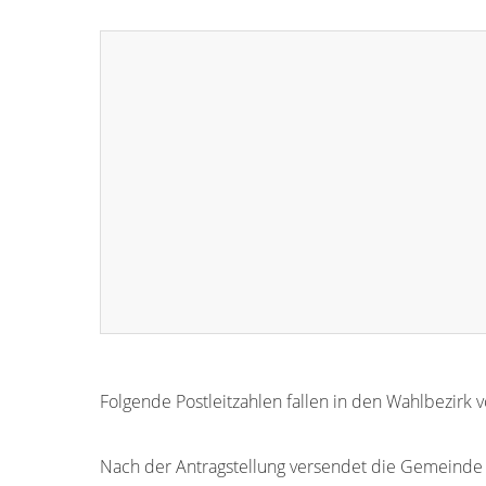
Folgende Postleitzahlen fallen in den Wahlbezir
87700
87681
87682
87683
87684
Nach der Antragstellung versendet die Gemeinde