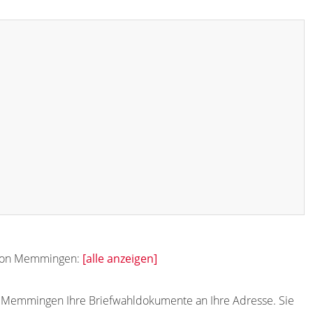
k von Memmingen:
[alle anzeigen]
87685
87686
87687
87688
87689
 Memmingen Ihre Briefwahldokumente an Ihre Adresse. Sie