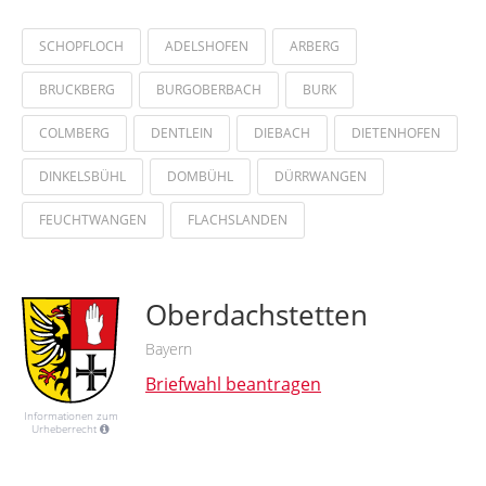
SCHOPFLOCH
ADELSHOFEN
ARBERG
BRUCKBERG
BURGOBERBACH
BURK
COLMBERG
DENTLEIN
DIEBACH
DIETENHOFEN
DINKELSBÜHL
DOMBÜHL
DÜRRWANGEN
FEUCHTWANGEN
FLACHSLANDEN
Oberdachstetten
Bayern
Briefwahl beantragen
Informationen zum
Urheberrecht