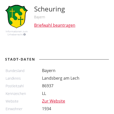
Scheuring
Bayern
Briefwahl beantragen
Informationen zum
Urheberrecht
STADT-DATEN
Bayern
Bundesland
Landsberg am Lech
Landkreis
86937
Postleitzahl
LL
Kennzeichen
Zur Website
Website
1934
Einwohner