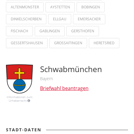
ALTENMÜNSTER
AYSTETTEN
BOBINGEN
DINKELSCHERBEN
ELLGAU
EMERSACKER
FISCHACH
GABLINGEN
GERSTHOFEN
GESSERTSHAUSEN
GROSSAITINGEN
HERETSRIED
Schwabmünchen
Bayern
Briefwahl beantragen
Informationen zum
Urheberrecht
STADT-DATEN