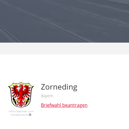
Zorneding
Bayern
Briefwahl beantragen
Informationen zum
Urheberrecht