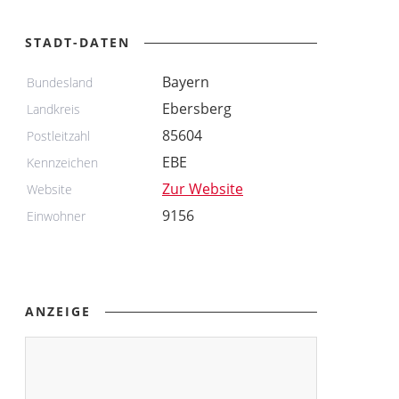
STADT-DATEN
Bayern
Bundesland
Ebersberg
Landkreis
85604
Postleitzahl
EBE
Kennzeichen
Zur Website
Website
9156
Einwohner
ANZEIGE