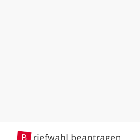
B
riefwahl beantragen