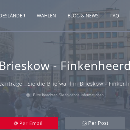
DESLÄNDER
WAHLEN
BLOG & NEWS
FAQ
Brieskow - Finkenheer
eantragen Sie die Briefwahl in Brieskow - Finkenh
Bitte beachten Sie folgende Informationen
Per Email
Per Post