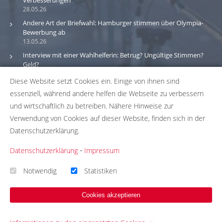
28.05.26
Andere Art der Briefwahl: Hamburger stimmen über Olympia-
Bewerbung ab
13.05.26
Interview mit einer Wahlhelferin: Betrug? Ungültige Stimmen?
Geld?
30.03.26
Diese Website setzt Cookies ein. Einige von ihnen sind
essenziell, während andere helfen die Webseite zu verbessern
Bitte beachte: Wir versuchen alle Daten und Informationen
und wirtschaftlich zu betreiben. Nähere Hinweise zur
zu den Wahlbüros in unserer Datenbank so aktuell wie
Verwendung von Cookies auf dieser Website, finden sich in der
möglich zu halten. Solltest du einen Fehler in unserer
Datenschutzerklärung.
Datenbank gefunden haben, hilf uns bei der
Fehlerbehebung indem du uns die passenden Daten über
Datenschutzerklärung
•
Impressum
unser
Korrekturformular
zusendest. Wir übernehmen
keinerlei Gewähr für die Aktualität, Korrektheit und
Notwendig
Statistiken
Vollständigkeit unserer Datenbankeinträge.
Cookies akzeptieren
© 2026 - Template Presentation umgesetzt mit
QUIQQER