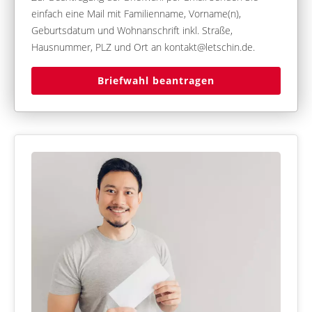
einfach eine Mail mit Familienname, Vorname(n),
Geburtsdatum und Wohnanschrift inkl. Straße,
Hausnummer, PLZ und Ort an kontakt@letschin.de.
Briefwahl beantragen