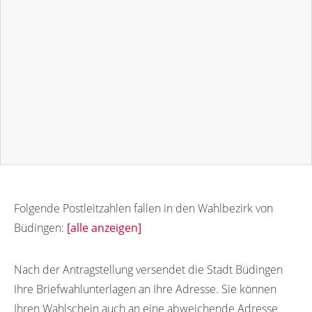
Folgende Postleitzahlen fallen in den Wahlbezirk von
Büdingen:
[alle anzeigen]
63654
63641
63642
63643
63644
Nach der Antragstellung versendet die Stadt Büdingen
Ihre Briefwahlunterlagen an Ihre Adresse. Sie können
63648
63652
Ihren Wahlschein auch an eine abweichende Adresse