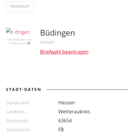
RANSTADT
Büdingen
Informationen zum
Hessen
Urheberrecht
Briefwahl beantragen
STADT-DATEN
Hessen
Bundesland
Wetteraukreis
Landkreis
63654
Postleitzahl
FB
Kennzeichen