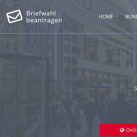
HOME
BUN
S
Onli