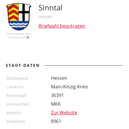
Sinntal
Hessen
Briefwahl beantragen
Informationen zum
Urheberrecht
STADT-DATEN
Hessen
Bundesland
Main-Kinzig-Kreis
Landkreis
36391
Postleitzahl
MKK
Kennzeichen
Zur Website
Website
8961
Einwohner