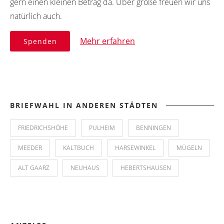
gern einen kleinen Betrag da. Über große freuen wir uns
natürlich auch.
Mehr erfahren
Spenden
BRIEFWAHL IN ANDEREN STÄDTEN
FRIEDRICHSHÖHE
PULHEIM
BENNINGEN
MEEDER
KALTBUCH
HARSEWINKEL
MÜGELN
ALT GAARZ
NEUHAUS
HEBERTSHAUSEN