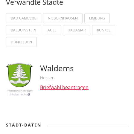
Verwandte Städte
BAD CAMBERG
NIEDERNHAUSEN
LIMBURG
BALDUINSTEIN
AULL
HADAMAR
RUNKEL
HÜNFELDEN
Waldems
Hessen
Briefwahl beantragen
Informationen zum
Urheberrecht
STADT-DATEN