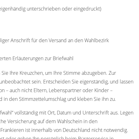
(eigenhändig unterschrieben oder eingedruckt)
diger Anschrift für den Versand an den Wahlbezirk
erten Erläuterungen zur Briefwahl
 Sie Ihre Kreuzchen, um Ihre Stimme abzugeben. Zur
nbeobachtet sein. Entscheiden Sie eigenständig, und lassen
on – auch nicht Eltern, Lebenspartner oder Kinder –
d in den Stimmzettelumschlag und kleben Sie ihn zu.
efwahl“ vollständig mit Ort, Datum und Unterschrift aus. Legen
iche Versicherung auf dem Wahlschein in den
 Frankieren ist innerhalb von Deutschland nicht notwendig.
st oder geben Ihn persönlich beim Bürgerservice in