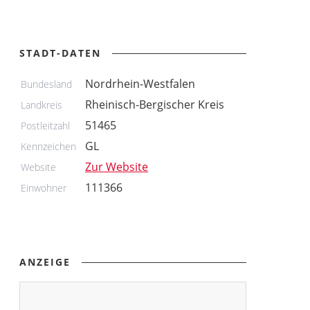
STADT-DATEN
Nordrhein-Westfalen
Bundesland
Rheinisch-Bergischer Kreis
Landkreis
51465
Postleitzahl
GL
Kennzeichen
Zur Website
Website
111366
Einwohner
ANZEIGE