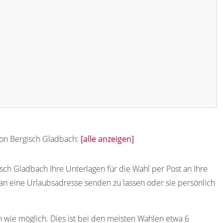
 von Bergisch Gladbach:
[alle anzeigen]
51401
51402
51403
51404
51405
sch Gladbach Ihre Unterlagen für die Wahl per Post an Ihre
n an eine Urlaubsadresse senden zu lassen oder sie persönlich
51413
51414
51415
51425
51431
51437
51438
51439
51440
51441
h wie möglich. Dies ist bei den meisten Wahlen etwa 6