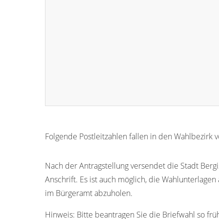
Folgende Postleitzahlen fallen in den Wahlbezirk
51465
51427
51429
51467
51469
Nach der Antragstellung versendet die Stadt Bergi
Anschrift. Es ist auch möglich, die Wahlunterlage
51406
51407
51410
51411
51412
im Bürgeramt abzuholen.
51432
51433
51434
51435
51436
Hinweis:
Bitte beantragen Sie die Briefwahl so frü
51442
51447
51448
51449