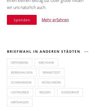
einen kleinen Betrag da. Über große freuen
wir uns natürlich auch.
Mehr erfahren
Spenden
BRIEFWAHL IN ANDEREN STÄDTEN
ORTENBERG
KIRCHHAM
BERNSHAUSEN
BRAMSTEDT
SCHWAIKHEIM
MÜNCHBERG
UNTRASRIED
RIESEBY
SONDERHOF
ARPSHAGEN