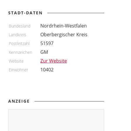
STADT-DATEN
Nordrhein-Westfalen
Bundesland
Oberbergischer Kreis
Landkreis
51597
Postleitzahl
GM
Kennzeichen
Zur Website
Website
10402
Einwohner
ANZEIGE