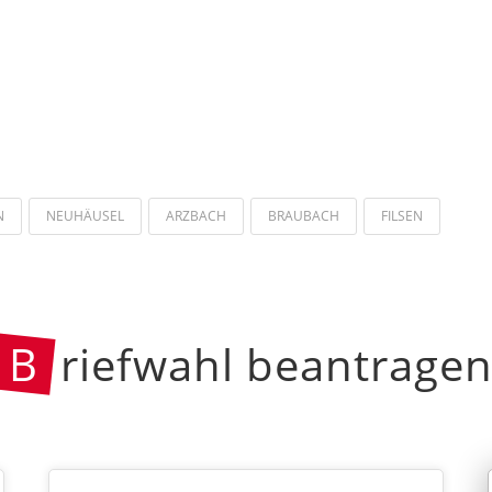
N
NEUHÄUSEL
ARZBACH
BRAUBACH
FILSEN
B
riefwahl beantrage