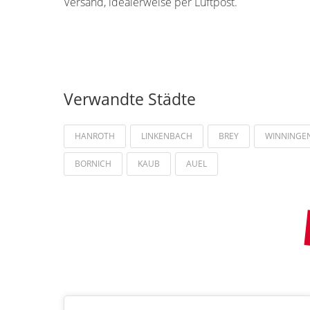
Versand, idealerweise per Luftpost.
Verwandte Städte
HANROTH
LINKENBACH
BREY
WINNINGE
BORNICH
KAUB
AUEL