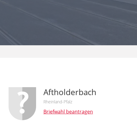
Aftholderbach
Rheinland-Pfalz
Briefwahl beantragen