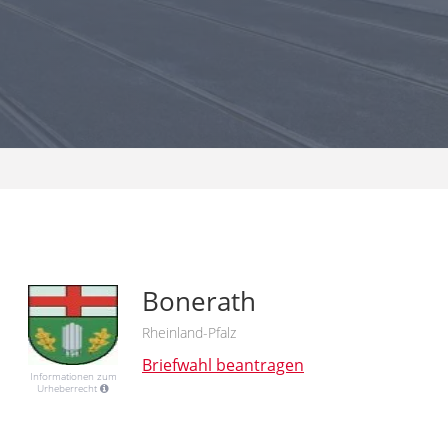
Bonerath
Rheinland-Pfalz
Briefwahl beantragen
Informationen zum
Urheberrecht