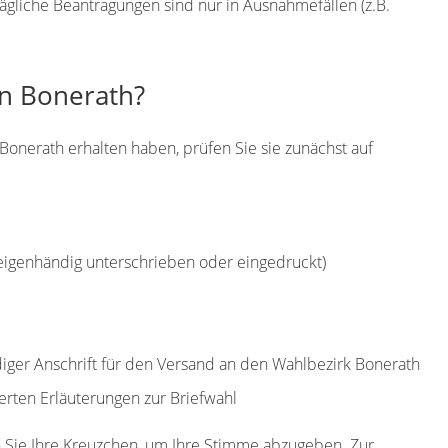
ägliche Beantragungen sind nur in Ausnahmefällen (z.B.
in Bonerath?
Bonerath erhalten haben, prüfen Sie sie zunächst auf
(eigenhändig unterschrieben oder eingedruckt)
ndiger Anschrift für den Versand an den Wahlbezirk Bonerath
erten Erläuterungen zur Briefwahl
 Sie Ihre Kreuzchen, um Ihre Stimme abzugeben. Zur