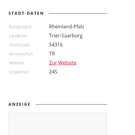
STADT-DATEN
Rheinland-Pfalz
Bundesland
Trier-Saarburg
Landkreis
54316
Postleitzahl
TR
Kennzeichen
Zur Website
Website
245
Einwohner
ANZEIGE