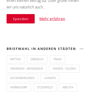
einen kleinen Betrag da. Über große freuen
wir uns natürlich auch.
Mehr erfahren
Spenden
BRIEFWAHL IN ANDEREN STÄDTEN
WITTEN
DREBACH
TRAIN
ORSINGEN - NENZINGEN
HOHEN - SÜLZEN
EICHENBARLEBEN
LANGEN
HERMSDORF
UTZENFELD
KREUTH