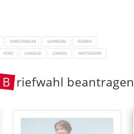
FARSCHWEILER
SAARBURG
FÖHREN
KONZ
LANGSUR
LONGEN
MERTESDORF
B
riefwahl beantrage