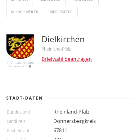
MÜNCHWEILER
SIPPERSFELD
Dielkirchen
Rheinland-Pfalz
Briefwahl beantragen
Informationen zum
Urheberrecht
STADT-DATEN
Rheinland-Pfalz
Bundesland
Donnersbergkreis
Landkreis
67811
Postleitzahl