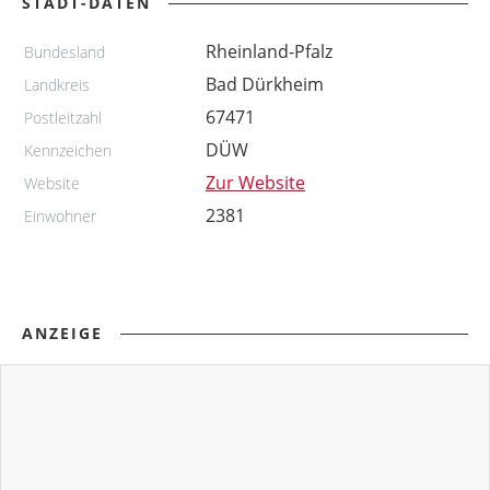
STADT-DATEN
Rheinland-Pfalz
Bundesland
Bad Dürkheim
Landkreis
67471
Postleitzahl
DÜW
Kennzeichen
Zur Website
Website
2381
Einwohner
ANZEIGE