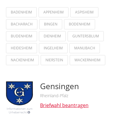
BADENHEIM
APPENHEIM
ASPISHEIM
BACHARACH
BINGEN
BODENHEIM
BUDENHEIM
DIENHEIM
GUNTERSBLUM
HEIDESHEIM
INGELHEIM
MANUBACH
NACKENHEIM
NIERSTEIN
WACKERNHEIM
Gensingen
Rheinland-Pfalz
Briefwahl beantragen
Informationen zum
Urheberrecht