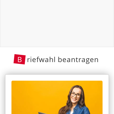
B
riefwahl beantragen