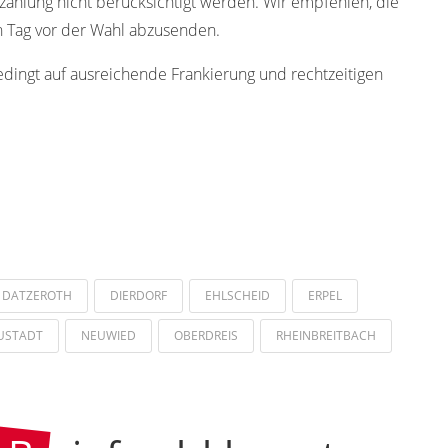
hlung nicht berücksichtigt werden. Wir empfehlen, die
en Tag vor der Wahl abzusenden.
edingt auf ausreichende Frankierung und rechtzeitigen
DATZEROTH
DIERDORF
EHLSCHEID
ERPEL
USTADT
NEUWIED
OBERDREIS
RHEINBREITBACH