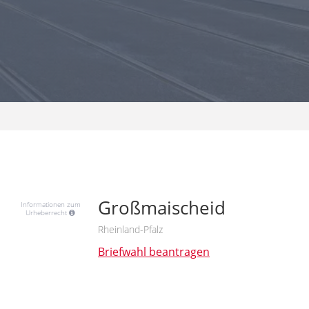
Großmaischeid
Informationen zum
Urheberrecht
Rheinland-Pfalz
Briefwahl beantragen