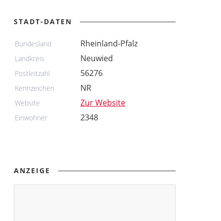
STADT-DATEN
Rheinland-Pfalz
Bundesland
Neuwied
Landkreis
56276
Postleitzahl
NR
Kennzeichen
Zur Website
Website
2348
Einwohner
ANZEIGE