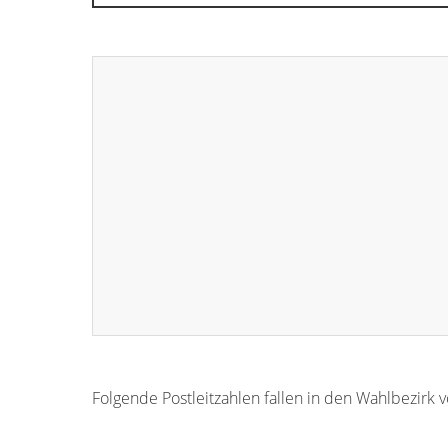
Folgende Postleitzahlen fallen in den Wahlbezirk
56276
56272
56273