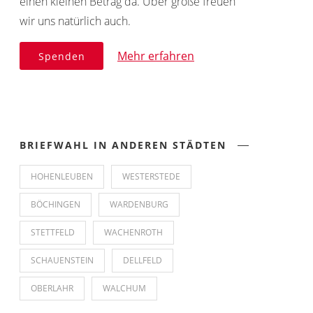
einen kleinen Betrag da. Über große freuen
wir uns natürlich auch.
Mehr erfahren
Spenden
BRIEFWAHL IN ANDEREN STÄDTEN
HOHENLEUBEN
WESTERSTEDE
BÖCHINGEN
WARDENBURG
STETTFELD
WACHENROTH
SCHAUENSTEIN
DELLFELD
OBERLAHR
WALCHUM