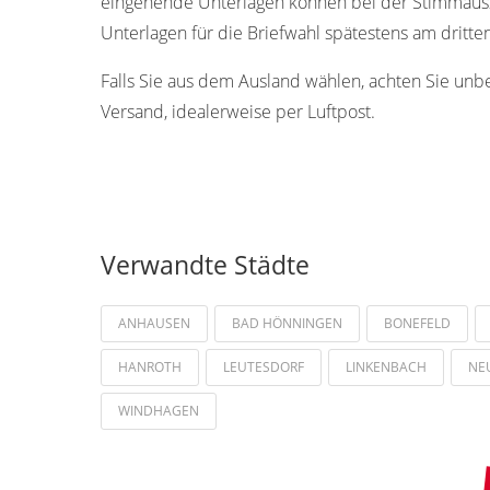
eingehende Unterlagen können bei der Stimmauszä
Unterlagen für die Briefwahl spätestens am dritt
Falls Sie aus dem Ausland wählen, achten Sie unb
Versand, idealerweise per Luftpost.
Verwandte Städte
ANHAUSEN
BAD HÖNNINGEN
BONEFELD
HANROTH
LEUTESDORF
LINKENBACH
NE
WINDHAGEN